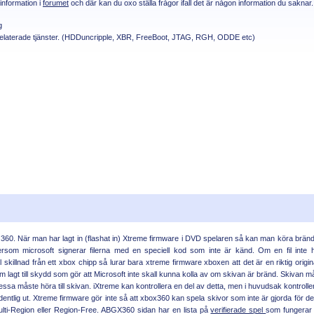
 information i
forumet
och där kan du oxo ställa frågor ifall det är någon information du saknar.
ng
 relaterade tjänster. (HDDuncripple, XBR, FreeBoot, JTAG, RGH, ODDE etc)
x 360. När man har lagt in (flashat in) Xtreme firmware i DVD spelaren så kan man köra bränd
rsom microsoft signerar filerna med en speciell kod som inte är känd. Om en fil inte h
skillnad från ett xbox chipp så lurar bara xtreme firmware xboxen att det är en riktig origin
m lagt till skydd som gör att Microsoft inte skall kunna kolla av om skivan är bränd. Skivan m
dessa måste höra till skivan. iXtreme kan kontrollera en del av detta, men i huvudsak kontrolle
rdentlig ut. Xtreme firmware gör inte så att xbox360 kan spela skivor som inte är gjorda för d
lti-Region eller Region-Free. ABGX360 sidan har en lista på
verifierade spel
som fungerar