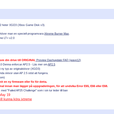
2 heter XGD3 (Xbox Game Disk v3).
 behöver man en speciell programvara
iXtreme Burner Max
.
eme LT+ v2.0
om din drive till ORIGINAL
Preview Dashupdate FAQ (wave12)
1.0 Denna enforcar AP2.5 - Läs mer om
AP2.5
 ny typ av originalskivor (XGD3)
a skivor utan AP 2.5 stöd att fungera.
 om)
t en ny firmware eller fix för detta.
al innan man lägger på uppgraderingen, för att undvika Error E65, E66 eller E68.
 med "Failed AP25 Challenge" som i sin tur leder till ban
 May 19
ill kunna köra ixtreme