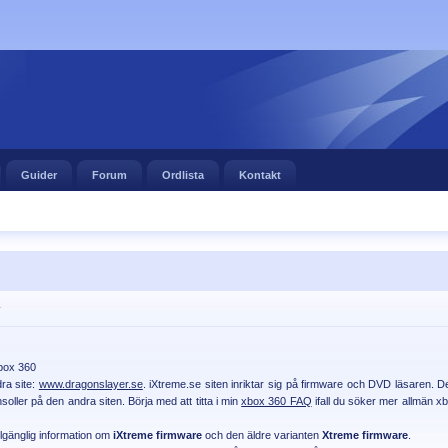
Guider
Forum
Ordlista
Kontakt
r
Xbox 360
ra site:
www.dragonslayer.se
. iXtreme.se siten inriktar sig på firmware och DVD läsaren. De
oller på den andra siten. Börja med att titta i min
xbox 360 FAQ
ifall du söker mer allmän x
llgänglig information om
iXtreme firmware
och den äldre varianten
Xtreme firmware
.