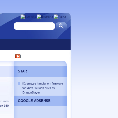
START
iXtreme.se handlar om firmware
för xbox 360 och drivs av
DragonSlayer
GOOGLE ADSENSE
t finns
box 360