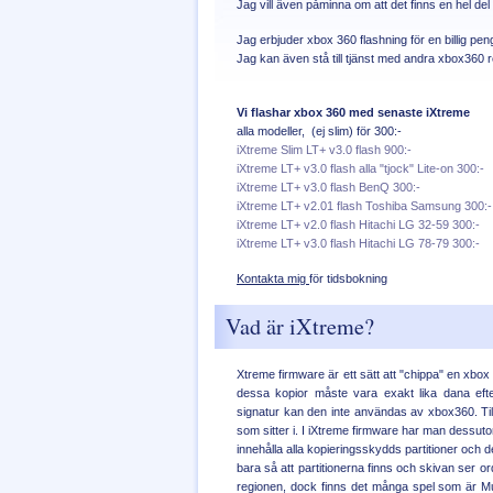
Jag vill även påminna om att det finns en hel del
Jag erbjuder xbox 360 flashning för en billig pe
Jag kan även stå till tjänst med andra xbox360
Vi flashar xbox 360 med senaste iXtreme
alla modeller, (ej slim) för 300:-
iXtreme Slim LT+ v3.0 flash 900:-
iXtreme LT+ v3.0 flash alla "tjock" Lite-on 300:-
iXtreme LT+ v3.0 flash BenQ 300:-
iXtreme LT+ v2.01 flash Toshiba Samsung 300:-
iXtreme LT+ v2.0 flash Hitachi LG 32-59 300:-
iXtreme LT+ v3.0 flash Hitachi LG 78-79 300:-
Kontakta mig
för tidsbokning
Vad är iXtreme?
Xtreme firmware är ett sätt att "chippa" en xbo
dessa kopior måste vara exakt lika dana efte
signatur kan den inte användas av xbox360. Till 
som sitter i. I iXtreme firmware har man dessuto
innehålla alla kopieringsskydds partitioner och 
bara så att partitionerna finns och skivan ser o
regionen, dock finns det många spel som är Mu