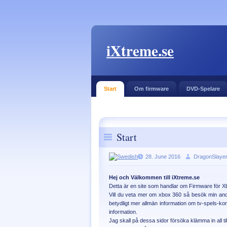
iXtreme.se
Start
Om firmware
DVD-Spelare
Start
28. June 2016
DragonSlaye
Hej och Välkommen till iXtreme.se
Detta är en site som handlar om Firmware för 
Vill du veta mer om xbox 360 så besök min and
betydligt mer allmän information om tv-spels-kons
information.
Jag skall på dessa sidor försöka klämma in all ti