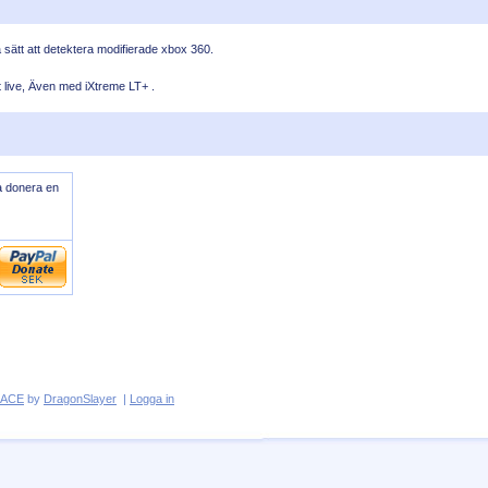
a sätt att detektera modifierade xbox 360.
t live, Även med iXtreme LT+ .
ja donera en
GACE
by
DragonSlayer
|
Logga in