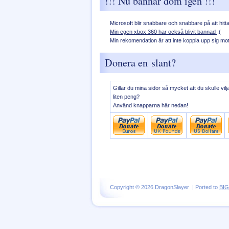
!!! Nu bannar dom igen !!!
Microsoft blir snabbare och snabbare på att hitt
Min egen xbox 360 har också blivit bannad
:(
Min rekomendation är att inte koppla upp sig mo
Donera en slant?
Gillar du mina sidor så mycket att du skulle vil
liten peng?
Använd knapparna här nedan!
Copyright © 2026 DragonSlayer | Ported to
BI