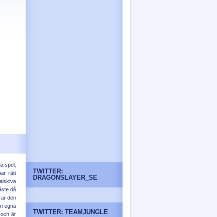
a spel,
TWITTER:
ar rätt
DRAGONSLAYER_SE
alskiva
åste då
rar den
en egna
TWITTER: TEAMJUNGLE
 och är