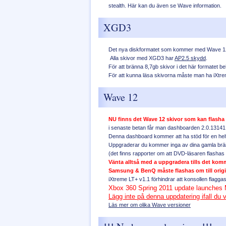
stealth. Här kan du även se Wave information.
XGD3
Det nya diskformatet som kommer med Wave 1
Alla skivor med XGD3 har
AP2.5 skydd
.
För att bränna 8,7gb skivor i det här formatet
För att kunna läsa skivorna måste man ha iXtr
Wave 12
NU finns det Wave 12 skivor som kan flasha 
i senaste betan får man dashboarden 2.0.1314
Denna dashboard kommer att ha stöd för en helt
Uppgraderar du kommer inga av dina gamla bränd
(det finns rapporter om att DVD-läsaren flashas
Vänta alltså med a uppgradera tills det kommi
Samsung & BenQ måste flashas om till origin
iXtreme LT+ v1.1 förhindrar att konsollen flaggas
Xbox 360 Spring 2011 update launches
Lägg inte på denna uppdatering ifall du v
Läs mer om olika Wave versioner