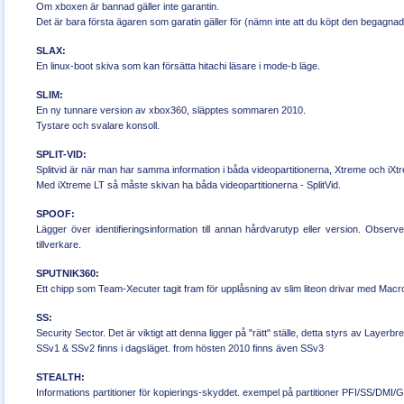
Om xboxen är bannad gäller inte garantin.
Det är bara första ägaren som garatin gäller för (nämn inte att du köpt den begagnad
SLAX:
En linux-boot skiva som kan försätta hitachi läsare i mode-b läge.
SLIM:
En ny tunnare version av xbox360, släpptes sommaren 2010.
Tystare och svalare konsoll.
SPLIT-VID:
Splitvid är när man har samma information i båda videopartitionerna, Xtreme och iXt
Med iXtreme LT så måste skivan ha båda videopartitionerna - SplitVid.
SPOOF:
Lägger över identifieringsinformation till annan hårdvarutyp eller version. Observer
tillverkare.
SPUTNIK360:
Ett chipp som Team-Xecuter tagit fram för upplåsning av slim liteon drivar med Mac
SS:
Security Sector. Det är viktigt att denna ligger på "rätt" ställe, detta styrs av Layerbr
SSv1 & SSv2 finns i dagsläget. from hösten 2010 finns även SSv3
STEALTH:
Informations partitioner för kopierings-skyddet. exempel på partitioner PFI/SS/DM