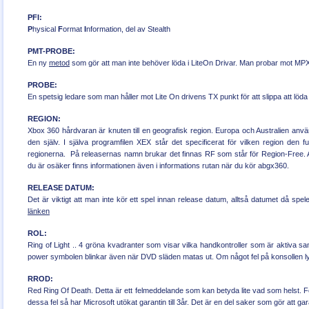
PFI:
P
hysical
F
ormat
I
nformation, del av Stealth
PMT-PROBE:
En ny
metod
som gör att man inte behöver löda i LiteOn Drivar. Man probar mot MP
PROBE:
En spetsig ledare som man håller mot Lite On drivens TX punkt för att slippa att löda 
REGION:
Xbox 360 hårdvaran är knuten till en geografisk region. Europa och Australien använde
den själv. I själva programfilen XEX står det specificerat för vilken region den f
regionerna. På releasernas namn brukar det finnas RF som står för Region-Free
du är osäker finns informationen även i informations rutan när du kör abgx360.
RELEASE DATUM:
Det är viktigt att man inte kör ett spel innan release datum, alltså datumet då spele
länken
ROL:
Ring of Light .. 4 gröna kvadranter som visar vilka handkontroller som är aktiva s
power symbolen blinkar även när DVD släden matas ut. Om något fel på konsollen lys
RROD:
Red Ring Of Death. Detta är ett felmeddelande som kan betyda lite vad som helst. Förs
dessa fel så har Microsoft utökat garantin till 3år. Det är en del saker som gör att gara