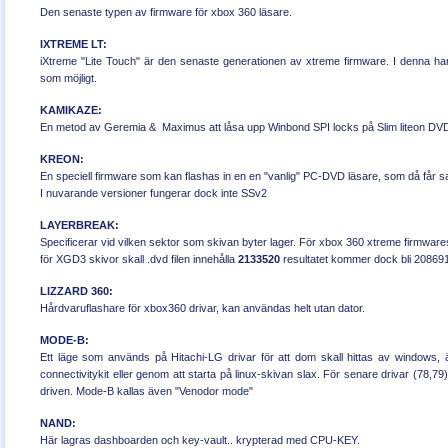
Den senaste typen av firmware för xbox 360 läsare.
IXTREME LT:
iXtreme "Lite Touch" är den senaste generationen av xtreme firmware. I denna har m
som möjligt.
KAMIKAZE:
En metod av Geremia & Maximus att låsa upp Winbond SPI locks på Slim liteon DVD-
KREON:
En speciell firmware som kan flashas in en en "vanlig" PC-DVD läsare, som då får
I nuvarande versioner fungerar dock inte SSv2
LAYERBREAK:
Specificerar vid vilken sektor som skivan byter lager. För xbox 360 xtreme firmwa
för XGD3 skivor skall .dvd filen innehålla
2133520
resultatet kommer dock bli 20869
LIZZARD 360:
Hårdvaruflashare för xbox360 drivar, kan användas helt utan dator.
MODE-B:
Ett läge som används på Hitachi-LG drivar för att dom skall hittas av windows,
connectivitykit eller genom att starta på linux-skivan slax. För senare drivar (78,7
driven. Mode-B kallas även "Venodor mode"
NAND:
Här lagras dashboarden och key-vault.. krypterad med CPU-KEY.