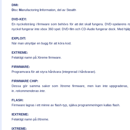
DMI:
D
isc
M
anufactoring
I
nformation, del av Stealth
DVD-KEY:
En nyckelsträng i firmware som behövs för att det skall fungera. DVD-spelarens ny
nyckel fungerar inte xbox 360 spel. DVD-film och CD-Audio fungerar dock. Med hj
EXPLOIT:
När man utnyttjar en bugg för att köra kod.
EXTREME:
Felaktigt namn på Xtreme firmware.
FIRMWARE:
Programvara för att styra hårdvara (integrerad i hårdvaran).
FIRMWARE CHIP:
Dessa gör samma saker som Xtreme firmware, men kan inte uppgraderas, ski
in.
rekommenderas inte
.
FLASH:
Firmware lagras i ett minne av flash-typ, själva programmeringen kallas flash.
IEXTREME:
Felaktigt namn på iXtreme.
IXTREME: