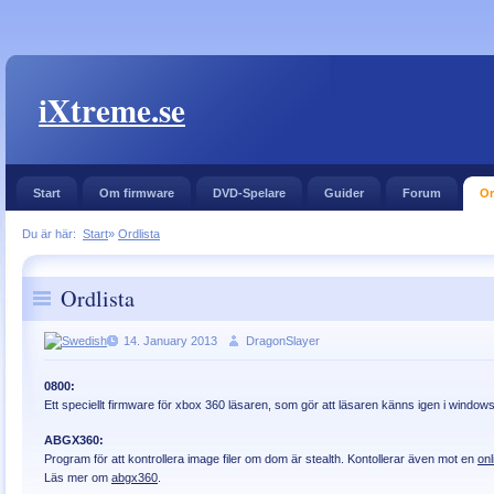
iXtreme.se
Start
Om firmware
DVD-Spelare
Guider
Forum
Or
Du är här:
Start
»
Ordlista
Ordlista
14. January 2013
DragonSlayer
0800:
Ett speciellt firmware för xbox 360 läsaren, som gör att läsaren känns igen i windows
ABGX360:
Program för att kontrollera image filer om dom är stealth. Kontollerar även mot en
on
Läs mer om
abgx360
.