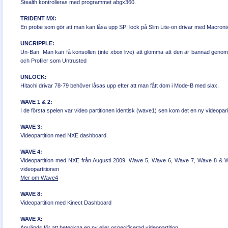
Stealth kontrolleras med programmet abgx360.
TRIDENT MX:
En probe som gör att man kan låsa upp SPI lock på Slim Lite-on drivar med Macroni
UNCRIPPLE:
Un-Ban. Man kan få konsollen (inte xbox live) att glömma att den är bannad genom
och Profiler som Untrusted
UNLOCK:
Hitachi drivar 78-79 behöver låsas upp efter att man fått dom i Mode-B med slax.
WAVE 1 & 2:
I de första spelen var video partitionen identisk (wave1) sen kom det en ny videopar
WAVE 3:
Videopartition med NXE dashboard.
WAVE 4:
Videopartition med NXE från Augusti 2009. Wave 5, Wave 6, Wave 7, Wave 8 & Wave 
videopartitionen
Mer om Wave4
WAVE 8:
Videopartition med Kinect Dashboard
WAVE X:
Används för att beteckna en ny eller ospecificerad videopartition.