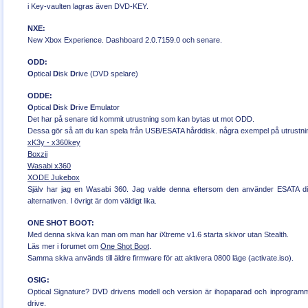
i Key-vaulten lagras även DVD-KEY.
NXE:
New Xbox Experience. Dashboard 2.0.7159.0 och senare.
ODD:
O
ptical
D
isk
D
rive (DVD spelare)
ODDE:
O
ptical
D
isk
D
rive
E
mulator
Det har på senare tid kommit utrustning som kan bytas ut mot ODD.
Dessa gör så att du kan spela från USB/ESATA hårddisk. några exempel på utrustni
xK3y - x360key
Boxzii
Wasabi x360
XODE Jukebox
Själv har jag en Wasabi 360. Jag valde denna eftersom den använder ESATA di
alternativen. I övrigt är dom väldigt lika.
ONE SHOT BOOT:
Med denna skiva kan man om man har iXtreme v1.6 starta skivor utan Stealth.
Läs mer i forumet om
One Shot Boot
.
Samma skiva används till äldre firmware för att aktivera 0800 läge (activate.iso).
OSIG:
Optical Signature? DVD drivens modell och version är ihopaparad och inprogram
drive.