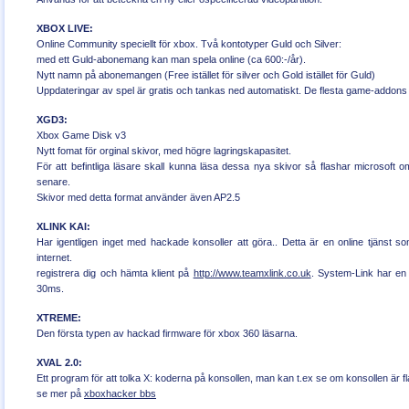
XBOX LIVE:
Online Community speciellt för xbox. Två kontotyper Guld och Silver:
med ett Guld-abonemang kan man spela online (ca 600:-/år).
Nytt namn på abonemangen (Free istället för silver och Gold istället för Guld)
Uppdateringar av spel är gratis och tankas ned automatiskt. De flesta game-addons 
XGD3:
Xbox Game Disk v3
Nytt fomat för orginal skivor, med högre lagringskapasitet.
För att befintliga läsare skall kunna läsa dessa nya skivor så flashar microsoft 
senare.
Skivor med detta format använder även AP2.5
XLINK KAI:
Har igentligen inget med hackade konsoller att göra.. Detta är en online tjänst 
internet.
registrera dig och hämta klient på
http://www.teamxlink.co.uk
. System-Link har en
30ms.
XTREME:
Den första typen av hackad firmware för xbox 360 läsarna.
XVAL 2.0:
Ett program för att tolka X: koderna på konsollen, man kan t.ex se om konsollen är f
se mer på
xboxhacker bbs