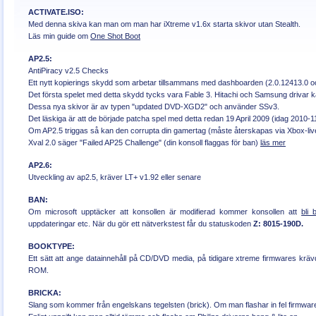
ACTIVATE.ISO:
Med denna skiva kan man om man har iXtreme v1.6x starta skivor utan Stealth.
Läs min guide om
One Shot Boot
AP2.5:
AntiPiracy v2.5 Checks
Ett nytt kopierings skydd som arbetar tillsammans med dashboarden (2.0.12413.0 o
Det första spelet med detta skydd tycks vara Fable 3. Hitachi och Samsung drivar kan
Dessa nya skivor är av typen "updated DVD-XGD2" och använder SSv3.
Det läskiga är att de började patcha spel med detta redan 19 April 2009 (idag 2010-1
Om AP2.5 triggas så kan den corrupta din gamertag (måste återskapas via Xbox-live
Xval 2.0 säger "Failed AP25 Challenge" (din konsoll flaggas för ban)
läs mer
AP2.6:
Utveckling av ap2.5, kräver LT+ v1.92 eller senare
BAN:
Om microsoft upptäcker att konsollen är modifierad kommer konsollen att
bli 
uppdateringar etc. När du gör ett nätverkstest får du statuskoden
Z: 8015-190D.
BOOKTYPE:
Ett sätt att ange datainnehåll på CD/DVD media, på tidigare xtreme firmwares krä
ROM.
BRICKA:
Slang som kommer från engelskans tegelsten (brick). Om man flashar in fel firmware i 