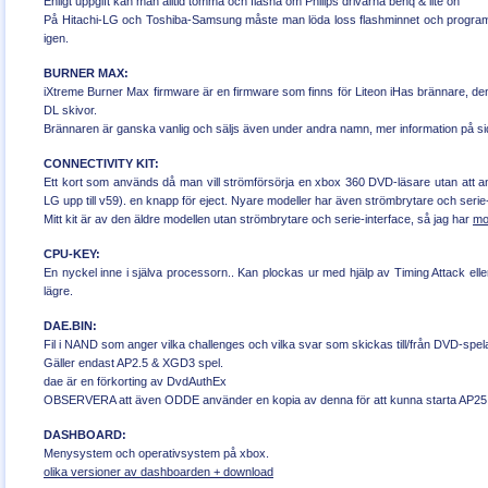
Enligt uppgift kan man alltid tömma och flasha om Philips drivarna benq & lite on
På Hitachi-LG och Toshiba-Samsung måste man löda loss flashminnet och programe
igen.
BURNER MAX:
iXtreme Burner Max firmware är en firmware som finns för Liteon iHas brännare, 
DL skivor.
Brännaren är ganska vanlig och säljs även under andra namn, mer information på s
CONNECTIVITY KIT:
Ett kort som används då man vill strömförsörja en xbox 360 DVD-läsare utan att a
LG upp till v59). en knapp för eject. Nyare modeller har även strömbrytare och serie-i
Mitt kit är av den äldre modellen utan strömbrytare och serie-interface, så jag har
mod
CPU-KEY:
En nyckel inne i själva processorn.. Kan plockas ur med hjälp av Timing Attack el
lägre.
DAE.BIN:
Fil i NAND som anger vilka challenges och vilka svar som skickas till/från DVD-spel
Gäller endast AP2.5 & XGD3 spel.
dae är en förkorting av DvdAuthEx
OBSERVERA att även ODDE använder en kopia av denna för att kunna starta AP2
DASHBOARD:
Menysystem och operativsystem på xbox.
olika versioner av dashboarden + download