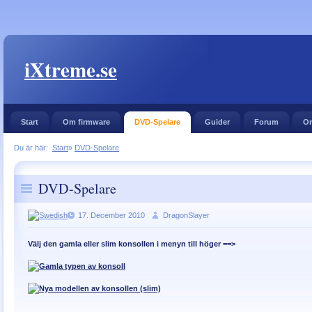
iXtreme.se
Start
Om firmware
DVD-Spelare
Guider
Forum
Or
Du är här:
Start
»
DVD-Spelare
DVD-Spelare
17. December 2010
DragonSlayer
Välj den gamla eller slim konsollen i menyn till höger ==>