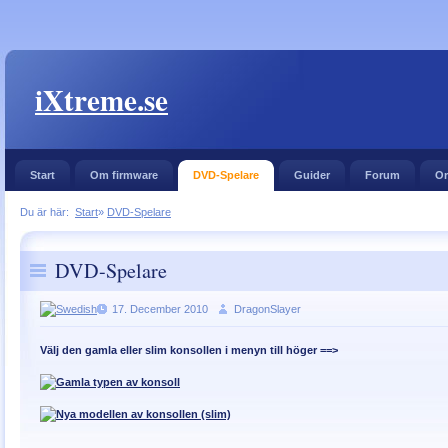
iXtreme.se
Start
Om firmware
DVD-Spelare
Guider
Forum
Or
Du är här:
Start
»
DVD-Spelare
DVD-Spelare
17. December 2010
DragonSlayer
Välj den gamla eller slim konsollen i menyn till höger ==>